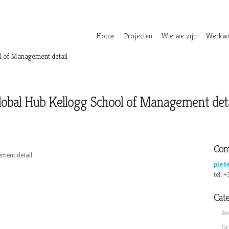
Home
Projecten
Wie we zijn
Werkwi
l of Management detail
lobal Hub Kellogg School of Management deta
Cont
ment detail
piet
tel: 
Cat
Bo
Gr