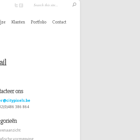
jze
Klanten
Portfolio
Contact
il
acteer ons
er@citypixels.be
+32(0)486 386 864
egorieën
venaanzicht
afische vormgeving