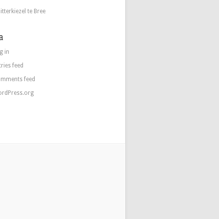
itterkiezel te Bree
a
g in
tries feed
mments feed
rdPress.org