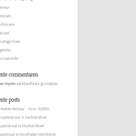
terieur
terials
chtscene
eciaal
categorized
getatie
oraanzicht
ente commentaren
en Heylen
on
Manifiesta grondplan
nte posts
 Hutten Berlaar – Voor IGEMO
huylenstraat in Hechtel-Eksel
uyenstraat te Hechtel-Eksel
uwstraat te Houthalen-Helchteren