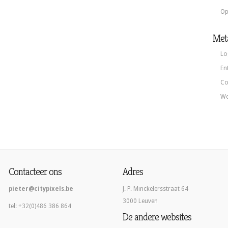
Op
Met
Lo
En
Co
Wo
Contacteer ons
Adres
pieter@citypixels.be
J. P. Minckelersstraat 64
3000 Leuven
tel: +32(0)486 386 864
De andere websites