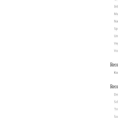
In
Ma
Na
Sp
Un
Ve
Vo
Rec
Ko
Rece
De
Sc
Tr
So