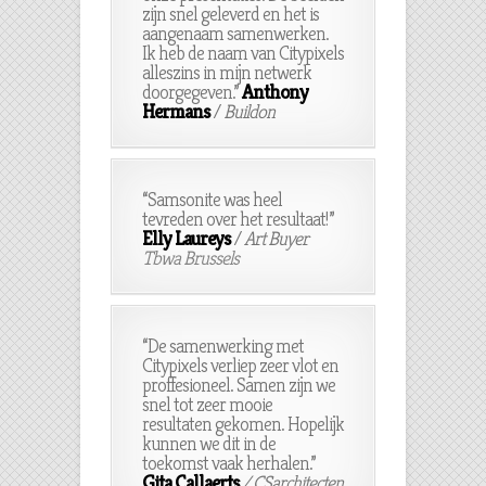
zijn snel geleverd en het is
aangenaam samenwerken.
Ik heb de naam van Citypixels
alleszins in mijn netwerk
doorgegeven.”
Anthony
Hermans
/
Buildon
“Samsonite was heel
tevreden over het resultaat!”
Elly Laureys
/
Art Buyer
Tbwa Brussels
“De samenwerking met
Citypixels verliep zeer vlot en
proffesioneel. Samen zijn we
snel tot zeer mooie
resultaten gekomen. Hopelijk
kunnen we dit in de
toekomst vaak herhalen.”
Gita Callaerts
/
CSarchitecten