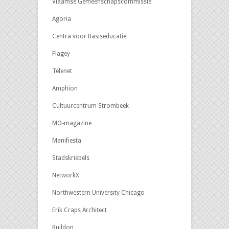
Vlaamse Gemeenschapscommissie
Agoria
Centra voor Basiseducatie
Flagey
Telenet
Amphion
Cultuurcentrum Strombeek
MO-magazine
Manifiesta
Stadskriebels
NetworkX
Northwestern University Chicago
Erik Craps Architect
Buildon