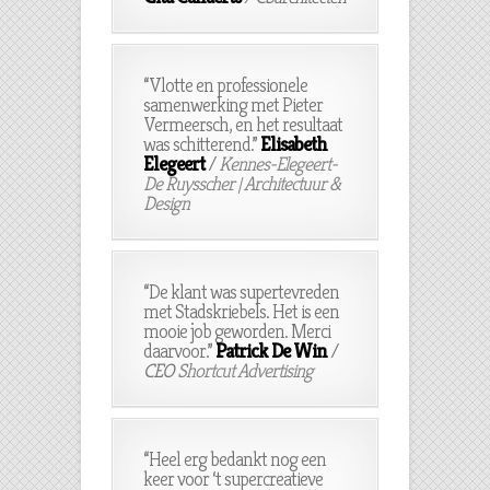
“Vlotte en professionele
samenwerking met Pieter
Vermeersch, en het resultaat
was schitterend.”
Elisabeth
Elegeert
/
Kennes-Elegeert-
De Ruysscher | Architectuur &
Design
“De klant was supertevreden
met Stadskriebels. Het is een
mooie job geworden. Merci
daarvoor.”
Patrick De Win
/
CEO
Shortcut Advertising
“Heel erg bedankt nog een
keer voor ‘t supercreatieve