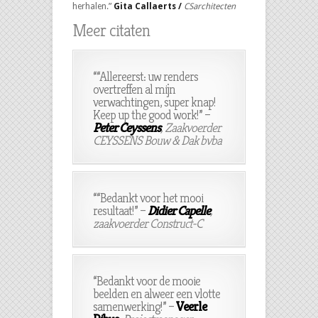
herhalen.”
Gita Callaerts /
CSarchitecten
Meer citaten
“
“Allereerst: uw renders
overtreffen al mijn
verwachtingen, super knap!
Keep up the good work!”
–
Peter Ceyssens
,
Zaakvoerder
CEYSSENS Bouw & Dak bvba
“
“Bedankt voor het mooi
resultaat!”
–
Didier Capelle
,
zaakvoerder Construct-C
“
Bedankt voor de mooie
beelden en alweer een vlotte
samenwerking!”
–
Veerle