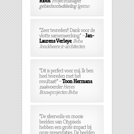
Ribus
, Projectmanager
gebiedsontwikkeling
Igemo
“Zeer tevreden!! Dank voor de
vlotte samenwerking.”
–
Jan-
Laurens Verleye
,
Bvba
Jonckheere ir-architecten
“Dit is perfect voor mij. Ik ben
heel tevreden met het
resultaat!” –
Toon Hermans
,
zaakvoerder
Heres
Bouwprojecten Bvba
“De sfeervolle en mooie
beelden van Citypixels
hebben een grote impact bij
onze presentaties. De beelden