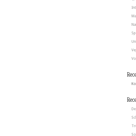
In
Ma
Na
Sp
Un
Ve
Vo
Rec
Ko
Rece
De
Sc
Tr
So