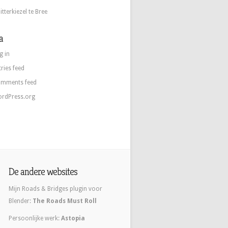
itterkiezel te Bree
a
g in
tries feed
mments feed
rdPress.org
De andere websites
Mijn Roads & Bridges plugin voor
Blender:
The Roads Must Roll
Persoonlijke werk:
Astopia