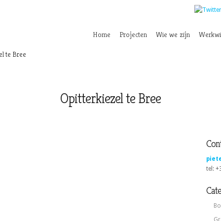
Home
Projecten
Wie we zijn
Werkwi
el te Bree
Opitterkiezel te Bree
Cont
piet
tel: 
Cat
Bo
Gr