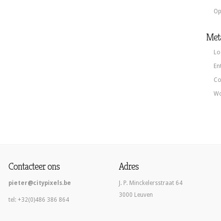
Op
Met
Lo
En
Co
Wo
Contacteer ons
Adres
pieter@citypixels.be
J. P. Minckelersstraat 64
3000 Leuven
tel: +32(0)486 386 864