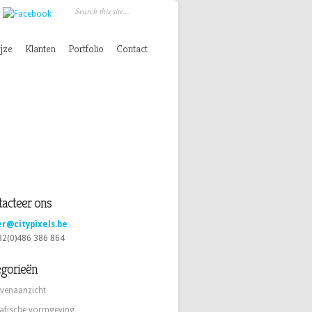
jze
Klanten
Portfolio
Contact
acteer ons
er@citypixels.be
+32(0)486 386 864
egorieën
venaanzicht
afische vormgeving