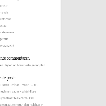
terieur
terials
chtscene
eciaal
categorized
getatie
oraanzicht
ente commentaren
en Heylen
on
Manifiesta grondplan
nte posts
 Hutten Berlaar – Voor IGEMO
huylenstraat in Hechtel-Eksel
uyenstraat te Hechtel-Eksel
uwstraat te Houthalen-Helchteren