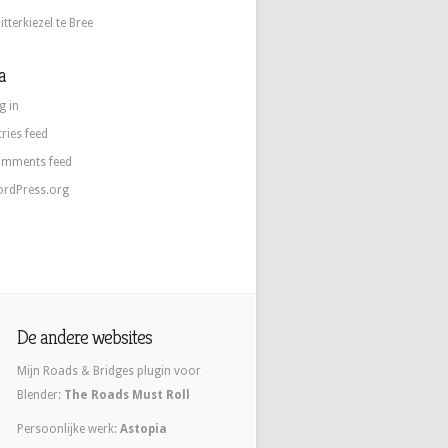
itterkiezel te Bree
a
g in
tries feed
mments feed
rdPress.org
De andere websites
Mijn Roads & Bridges plugin voor
Blender:
The Roads Must Roll
Persoonlijke werk:
Astopia