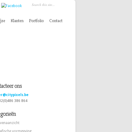
jze
Klanten
Portfolio
Contact
acteer ons
er@citypixels.be
+32(0)486 386 864
egorieën
venaanzicht
afische vormgeving