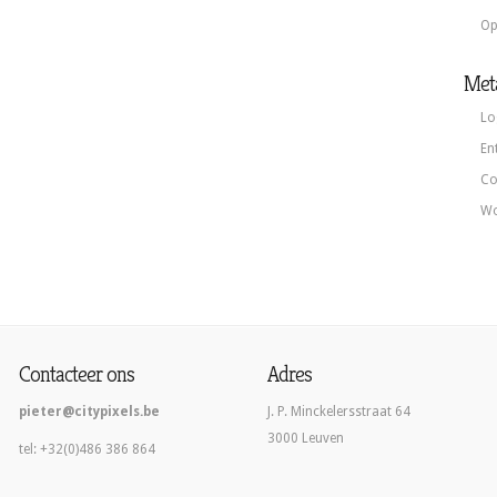
Op
Met
Lo
En
Co
Wo
Contacteer ons
Adres
pieter@citypixels.be
J. P. Minckelersstraat 64
3000 Leuven
tel: +32(0)486 386 864