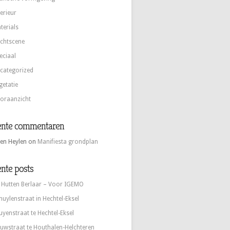
terieur
terials
chtscene
eciaal
categorized
getatie
oraanzicht
ente commentaren
en Heylen
on
Manifiesta grondplan
nte posts
 Hutten Berlaar – Voor IGEMO
huylenstraat in Hechtel-Eksel
uyenstraat te Hechtel-Eksel
uwstraat te Houthalen-Helchteren