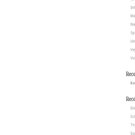
In
Ma
Na
Sp
Un
Ve
Vo
Rec
Ko
Rece
De
Sc
Tr
So