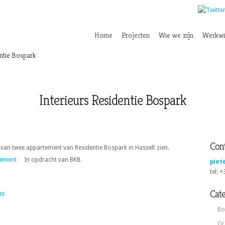
Home
Projecten
Wie we zijn
Werkwi
ntie Bospark
Interieurs Residentie Bospark
Cont
t van twee appartement van Residentie Bospark in Hasselt zien.
In opdracht van BKB.
piet
tel: 
Cat
Bo
Gr