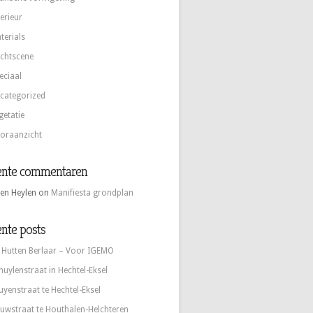
terieur
terials
chtscene
eciaal
categorized
getatie
oraanzicht
ente commentaren
en Heylen
on
Manifiesta grondplan
nte posts
 Hutten Berlaar – Voor IGEMO
huylenstraat in Hechtel-Eksel
uyenstraat te Hechtel-Eksel
uwstraat te Houthalen-Helchteren