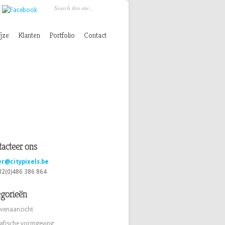
jze
Klanten
Portfolio
Contact
acteer ons
er@citypixels.be
+32(0)486 386 864
egorieën
venaanzicht
afische vormgeving