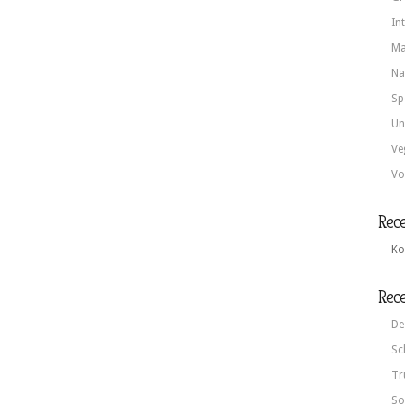
In
Ma
Na
Sp
Un
Ve
Vo
Rec
Ko
Rece
De
Sc
Tr
So