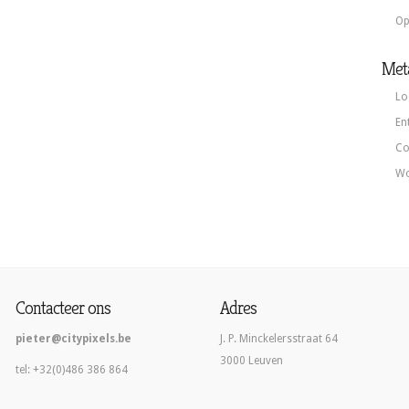
Op
Met
Lo
En
Co
Wo
Contacteer ons
Adres
pieter@citypixels.be
J. P. Minckelersstraat 64
3000 Leuven
tel: +32(0)486 386 864