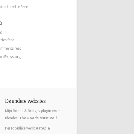
itterkiezel te Bree
a
g in
tries feed
mments feed
rdPress.org
De andere websites
Mijn Roads & Bridges plugin voor
Blender:
The Roads Must Roll
Persoonlijke werk:
Astopia