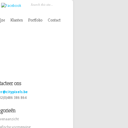
jze
Klanten
Portfolio
Contact
acteer ons
er@citypixels.be
+32(0)486 386 864
egorieën
venaanzicht
afische vormgeving