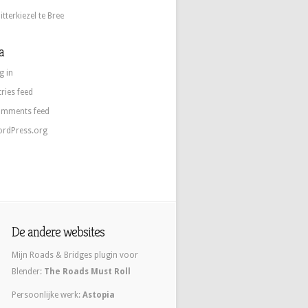
itterkiezel te Bree
a
g in
tries feed
mments feed
rdPress.org
De andere websites
Mijn Roads & Bridges plugin voor
Blender:
The Roads Must Roll
Persoonlijke werk:
Astopia