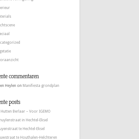
terieur
terials
chtscene
eciaal
categorized
getatie
oraanzicht
ente commentaren
en Heylen
on
Manifiesta grondplan
nte posts
 Hutten Berlaar – Voor IGEMO
huylenstraat in Hechtel-Eksel
uyenstraat te Hechtel-Eksel
uwstraat te Houthalen-Helchteren