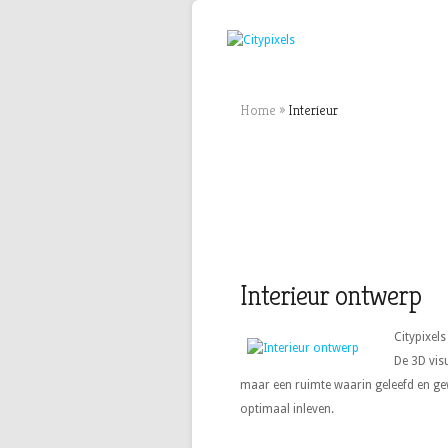
Home
»
Interieur
Interieur ontwerp
Citypixel
De 3D vis
maar een ruimte waarin geleefd en g
optimaal inleven.