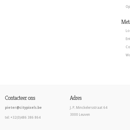
Op
Met
Lo
En
Co
Wo
Contacteer ons
Adres
pieter@citypixels.be
J. P. Minckelersstraat 64
3000 Leuven
tel: +32(0)486 386 864