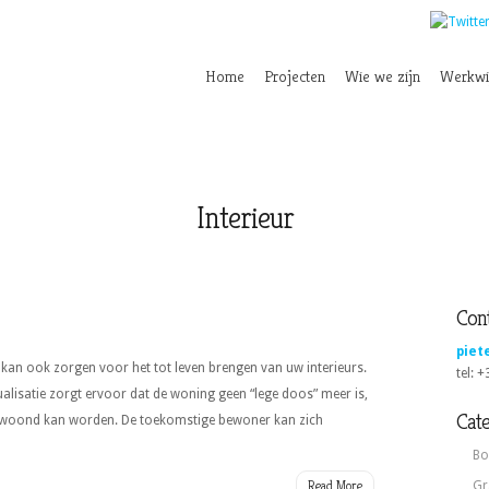
Home
Projecten
Wie we zijn
Werkwi
Interieur
Cont
piet
s kan ook zorgen voor het tot leven brengen van uw interieurs.
tel: 
ualisatie zorgt ervoor dat de woning geen “lege doos” meer is,
Cat
ewoond kan worden. De toekomstige bewoner kan zich
Bo
Read More
Gr