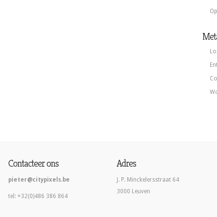
Op
Met
Lo
En
Co
Wo
Contacteer ons
Adres
pieter@citypixels.be
J. P. Minckelersstraat 64
3000 Leuven
tel: +32(0)486 386 864