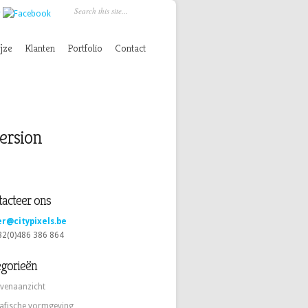
jze
Klanten
Portfolio
Contact
ersion
acteer ons
er@citypixels.be
+32(0)486 386 864
egorieën
venaanzicht
afische vormgeving