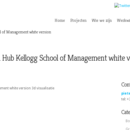
Home
Projecten
Wie we zijn
Werkwi
l of Management white version
l Hub Kellogg School of Management white v
Cont
ent white version 3d visualisatie
piet
tel: 
Cat
Bo
Gr