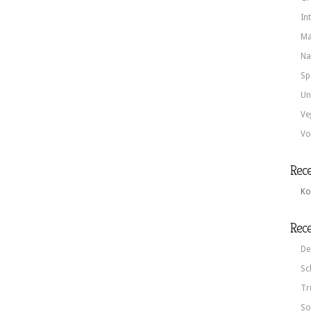
In
Ma
Na
Sp
Un
Ve
Vo
Rec
Ko
Rece
De
Sc
Tr
So