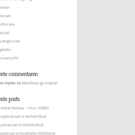
terieur
terials
chtscene
eciaal
categorized
getatie
oraanzicht
ente commentaren
en Heylen
on
Manifiesta grondplan
nte posts
 Hutten Berlaar – Voor IGEMO
huylenstraat in Hechtel-Eksel
uyenstraat te Hechtel-Eksel
uwstraat te Houthalen-Helchteren