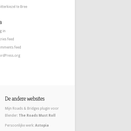
itterkiezel te Bree
a
g in
tries feed
mments feed
rdPress.org
De andere websites
Mijn Roads & Bridges plugin voor
Blender:
The Roads Must Roll
Persoonlijke werk:
Astopia